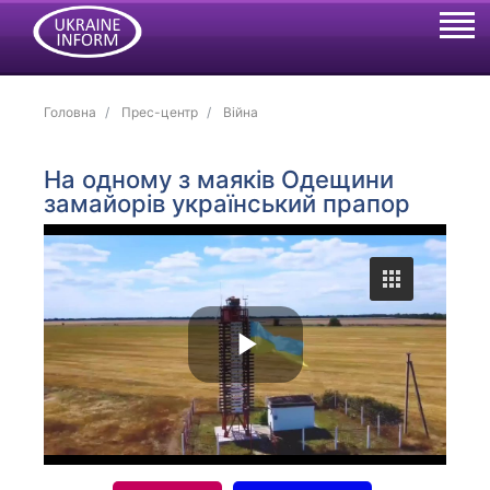
Головна
Прес-центр
Війна
На одному з маяків Одещини
замайорів український прапор
P
l