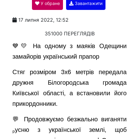
У обране
Завантажити
a
17 липня 2022, 12:52
y
351000 ПЕРЕГЛЯДІВ
💙💛 На одному з маяків Одещини
V
замайорів український прапор
Стяг розміром 3х6 метрів передала
i
дружня Білогородська громада
Київської області, а встановили його
d
прикордонники.
e
💬 Продовжуємо безжально виганяти
ₚусню з української землі, щоб