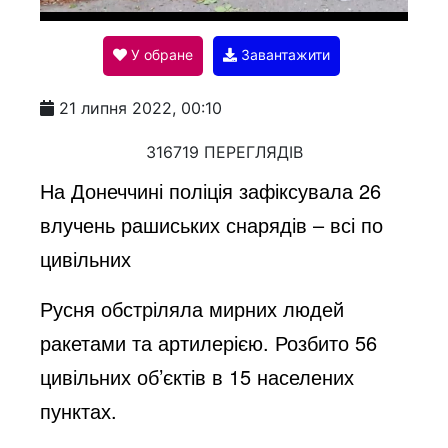
l
У обране
Завантажити
a
21 липня 2022, 00:10
y
316719 ПЕРЕГЛЯДІВ
На Донеччині поліція зафіксувала 26
V
влучень рашиських снарядів – всі по
цивільних
i
Русня обстріляла мирних людей
ракетами та артилерією. Розбито 56
d
цивільних об’єктів в 15 населених
пунктах.
e