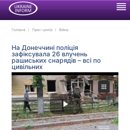
Головна
Прес-центр
Війна
На Донеччині поліція
зафіксувала 26 влучень
рашиських снарядів – всі по
цивільних
P