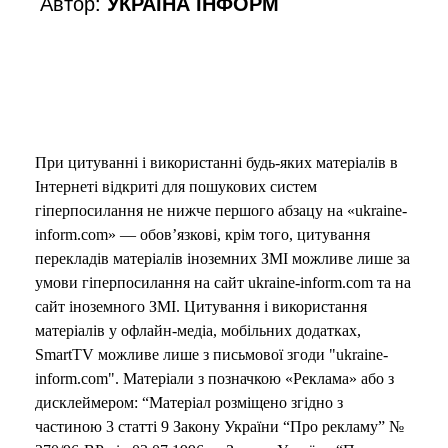
Автор:
УКРАЇНА ІНФОРМ
o
При цитуванні і використанні будь-яких матеріалів в
Інтернеті відкриті для пошукових систем
гіперпосилання не нижче першого абзацу на «ukraine-
inform.com» — обов’язкові, крім того, цитування
перекладів матеріалів іноземних ЗМІ можливе лише за
умови гіперпосилання на сайт ukraine-inform.com та на
сайт іноземного ЗМІ. Цитування і використання
матеріалів у офлайн-медіа, мобільних додатках,
SmartTV можливе лише з письмової згоди "ukraine-
inform.com". Матеріали з позначкою «Реклама» або з
дисклеймером: “Матеріал розміщено згідно з
частиною 3 статті 9 Закону України “Про рекламу” №