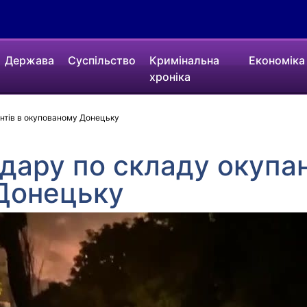
Держава
Суспільство
Кримінальна
Економіка
хроніка
антів в окупованому Донецьку
дару по складу окупан
Донецьку