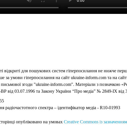
еті відкриті для пошукових систем гіперпосилання не нижче першо
 за умови гіперпосилання на сайт ukraine-inform.com та на сайт
письмової згоди "ukraine-inform.com". Матеріали з позначкою «Р
ВР від 03.07.1996 та Закону України “Про медіа” № 2849-IX від 3
55
ня радіочастотного спектра – ідентифікатор медіа - R10-01993
 сторінці опубліковано на умовах
Creative Commons із зазначенням