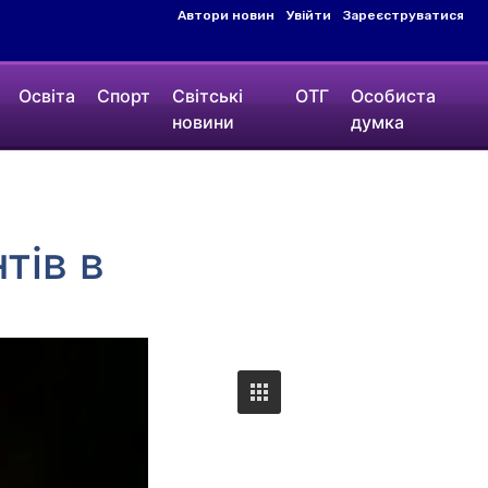
Автори новин
Увійти
Зареєструватися
Освіта
Спорт
Світські
ОТГ
Особиста
новини
думка
тів в