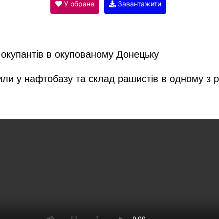
V
У обране
Завантажити
i
 окупантів в окупованому Донецьку
d
учили у нафтобазу та склад рашистів в одному з 
e
o