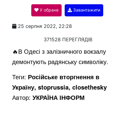
У обране
Завантажити
a
25 серпня 2022, 22:28
y
371528 ПЕРЕГЛЯДІВ
🔥В Одесі з залізничного вокзалу
V
демонтують радянську символіку.
Теги:
Російське вторгнення в
i
Україну, stoprussia, closethesky
Автор:
УКРАЇНА ІНФОРМ
d
e