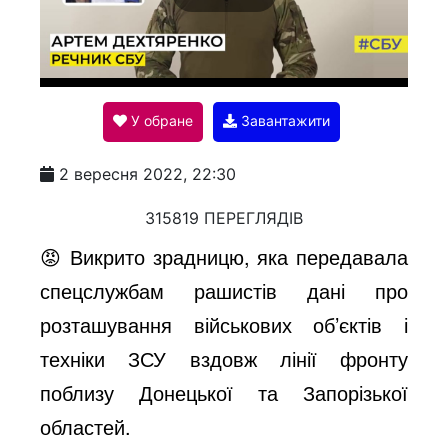
P
l
У обране
Завантажити
a
2 вересня 2022, 22:30
y
315819 ПЕРЕГЛЯДІВ
😡 Викрито зрадницю, яка передавала
V
спецслужбам рашистів дані про
розташування військових об’єктів і
i
техніки ЗСУ вздовж лінії фронту
поблизу Донецької та Запорізької
d
областей.