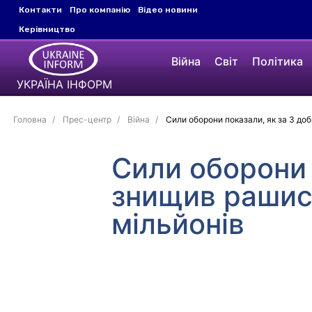
Контакти
Про компанію
Відео новини
Керівництво
Війна
Світ
Політика
УКРАЇНА ІНФОРМ
Головна
Прес-центр
Війна
Сили оборони показали, як за 3 доб
Сили оборони 
знищив рашист
мільйонів