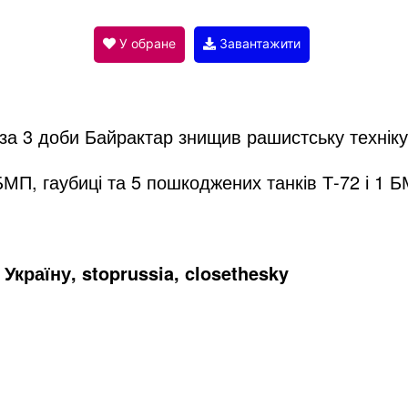
V
У обране
Завантажити
i
за 3 доби Байрактар знищив рашистську техніку 
d
БМП, гаубиці та 5 пошкоджених танків Т-72 і 1 
e
Україну, stoprussia, closethesky
o