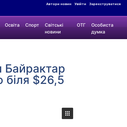
Автори новин
Увійти
Зареєструватися
Освіта
Спорт
Світські
ОТГ
Особиста
новини
думка
и Байрактар
 біля $26,5