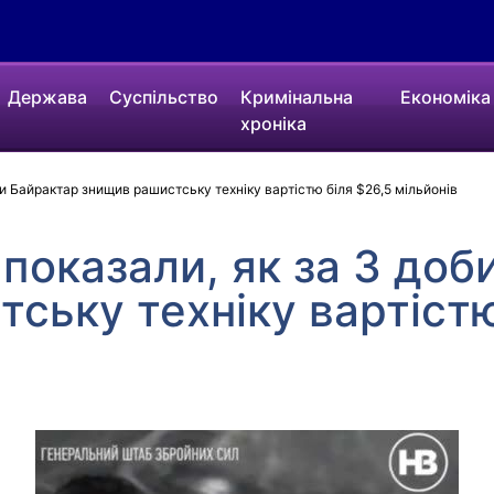
Держава
Суспільство
Кримінальна
Економіка
хроніка
и Байрактар знищив рашистську техніку вартістю біля $26,5 мільйонів
показали, як за 3 доб
ську техніку вартістю