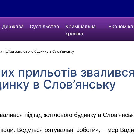
Держава
Суспільство
Кримінальна
Економіка
хроніка
я під'їзд житлового будинку в Слов’янську
их прильотів звалився 
инку в Слов’янську
звалився під'їзд житлового будинку в Слов’янськ
люди. Ведуться рятувальні роботи», – мер Вади