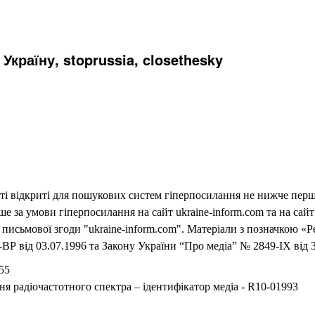
Україну, stoprussia, closethesky
еті відкриті для пошукових систем гіперпосилання не нижче першо
 за умови гіперпосилання на сайт ukraine-inform.com та на сайт
письмової згоди "ukraine-inform.com". Матеріали з позначкою «Р
ВР від 03.07.1996 та Закону України “Про медіа” № 2849-IX від 3
55
ня радіочастотного спектра – ідентифікатор медіа - R10-01993