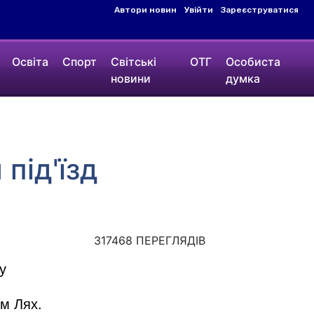
Автори новин
Увійти
Зареєструватися
Освіта
Спорт
Світські
ОТГ
Особиста
новини
думка
під'їзд
317468 ПЕРЕГЛЯДІВ
у
м Лях.