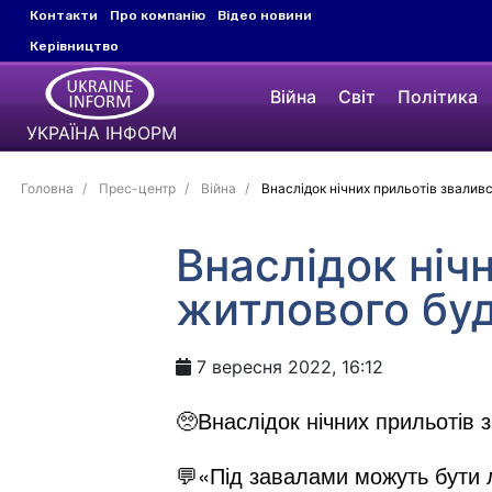
Контакти
Про компанію
Відео новини
Керівництво
Війна
Світ
Політика
УКРАЇНА ІНФОРМ
Головна
Прес-центр
Війна
Внаслідок нічних прильотів зваливс
Внаслідок нічн
житлового буд
7 вересня 2022, 16:12
🥺Внаслідок нічних прильотів 
💬«Під завалами можуть бути 