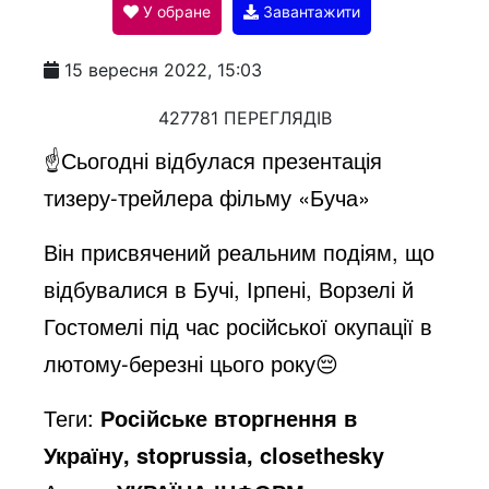
У обране
Завантажити
a
15 вересня 2022, 15:03
y
427781 ПЕРЕГЛЯДІВ
☝️Сьогодні відбулася презентація
V
тизеру-трейлера фільму «Буча»
Він присвячений реальним подіям, що
i
відбувалися в Бучі, Ірпені, Ворзелі й
Гостомелі під час російської окупації в
d
лютому-березні цього року😔
e
Теги:
Російське вторгнення в
Україну, stoprussia, closethesky