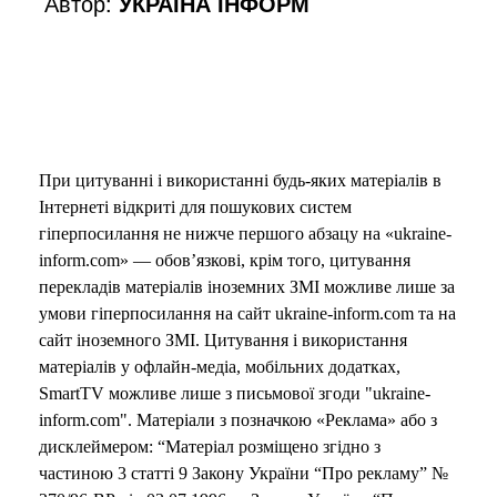
Автор:
УКРАЇНА ІНФОРМ
o
При цитуванні і використанні будь-яких матеріалів в
Інтернеті відкриті для пошукових систем
гіперпосилання не нижче першого абзацу на «ukraine-
inform.com» — обов’язкові, крім того, цитування
перекладів матеріалів іноземних ЗМІ можливе лише за
умови гіперпосилання на сайт ukraine-inform.com та на
сайт іноземного ЗМІ. Цитування і використання
матеріалів у офлайн-медіа, мобільних додатках,
SmartTV можливе лише з письмової згоди "ukraine-
inform.com". Матеріали з позначкою «Реклама» або з
дисклеймером: “Матеріал розміщено згідно з
частиною 3 статті 9 Закону України “Про рекламу” №