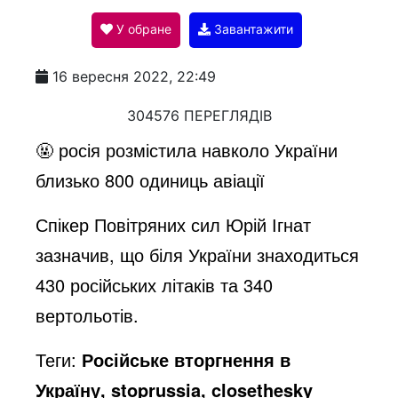
У обране
Завантажити
a
16 вересня 2022, 22:49
y
304576 ПЕРЕГЛЯДІВ
🤬 росія розмістила навколо України
V
близько 800 одиниць авіації
Спікер Повітряних сил Юрій Ігнат
i
зазначив, що біля України знаходиться
430 російських літаків та 340
d
вертольотів.
e
Теги:
Російське вторгнення в
Україну, stoprussia, closethesky