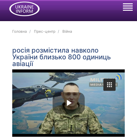
Головна
Прес-центр
Війна
росія розмістила навколо
України близько 800 одиниць
авіації
P
l