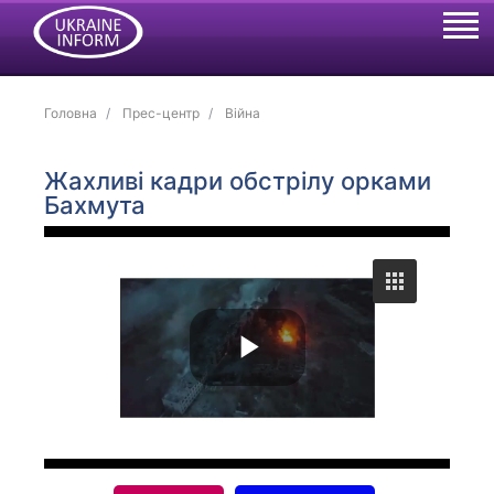
Головна
Прес-центр
Війна
Жахливі кадри обстрілу орками
Бахмута
P
l