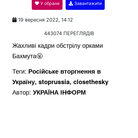
У обране
Завантажити
a
19 вересня 2022, 14:12
y
443074 ПЕРЕГЛЯДІВ
Жахливі кадри обстрілу орками
V
Бахмута🤬
Теги:
Російське вторгнення в
i
Україну, stoprussia, closethesky
Автор:
УКРАЇНА ІНФОРМ
d
e