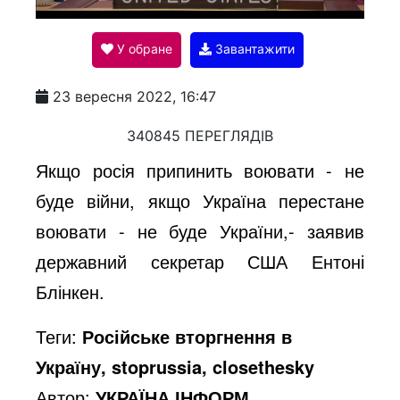
l
У обране
Завантажити
a
23 вересня 2022, 16:47
y
340845 ПЕРЕГЛЯДІВ
Якщо росія припинить воювати - не
V
буде війни, якщо Україна перестане
воювати - не буде України,- заявив
i
державний секретар США Ентоні
Блінкен.
d
Теги:
Російське вторгнення в
Україну, stoprussia, closethesky
e
Автор:
УКРАЇНА ІНФОРМ