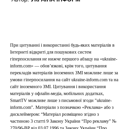
o
При цитуванні і використанні будь-яких матеріалів в
Інтернеті відкриті для пошукових систем
гіперпосилання не нижче першого абзацу на «ukraine-
inform.com» — обов’язкові, крім того, цитування
перекладів матеріалів іноземних ЗМІ можливе лише за
умови гіперпосилання на сайт ukraine-inform.com та на
сайт іноземного ЗМІ. Цитування і використання
матеріалів у офлайн-медіа, мобільних додатках,
SmartTV можливе лише з письмової згоди "ukraine-
inform.com". Матеріали з позначкою «Реклама» або з
дисклеймером: “Матеріал розміщено згідно з
частиною 3 статті 9 Закону України “Про рекламу” №
270/96-ВР від 03.07.1996 та Закону України “Про