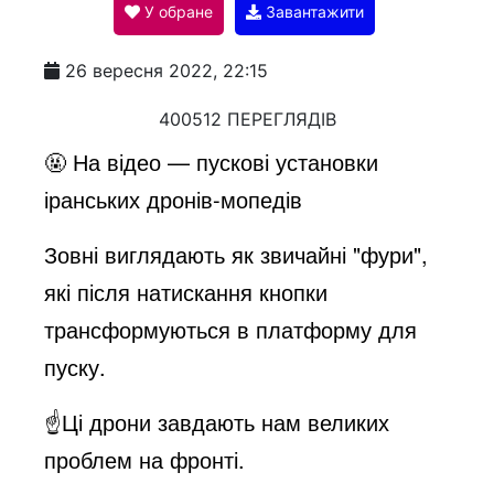
У обране
Завантажити
a
26 вересня 2022, 22:15
y
400512 ПЕРЕГЛЯДІВ
🤬 На відео — пускові установки
V
іранських дронів-мопедів
Зовні виглядають як звичайні "фури",
i
які після натискання кнопки
трансформуються в платформу для
d
пуску.
e
☝️Ці дрони завдають нам великих
проблем на фронті.