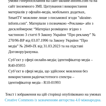
умови гіперпосилання на сайт ukraine-inform.com та на
сайт іноземного ЗМІ. Цитування і використання
матеріалів у офлайн-медіа, мобільних додатках,
SmartTV можливе лише з письмової згоди "ukraine-
inform.com". Матеріали з позначкою «Реклама» або з
дисклеймером: “Матеріал розміщено згідно з
частиною 3 статті 9 Закону України “Про рекламу” №
270/96-ВР від 03.07.1996 та Закону України “Про
медіа” № 2849-IX від 31.03.2023 та на підставі
Договору/рахунка.
Суб’єкт у сфері онлайн-медіа; ідентифікатор медіа –
R40-05955
Суб’єкт в сфері медіа, що здійснює мовлення без
використання радіочастотного спектра –
ідентифікатор медіа - R10-01993
Текст і зображення на цій сторінці опубліковано на умовах
Creative Commons із зазначенням авторства 4.0 міжнародна.