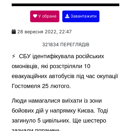
l
У обране
Завантажити
a
28 вересня 2022, 22:47
y
321834 ПЕРЕГЛЯДІВ
⚡️ СБУ ідентифікувала російських
V
омонівців, які розстріляли 10
евакуаційних автобусів під час окупації
i
Гостомеля 25 лютого.
Люди намагалися виїхати із зони
d
бойових дій у напрямку Києва. Тоді
загинуло 5 цивільних. Ще шестеро
e
зазнали поранень.