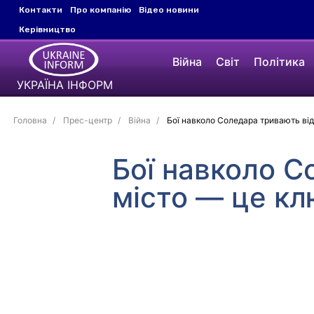
Контакти
Про компанію
Відео новини
Керівництво
Війна
Світ
Політика
УКРАЇНА ІНФОРМ
Головна
Прес-центр
Війна
Бої навколо Соледара тривають від
Бої навколо С
місто — це кл