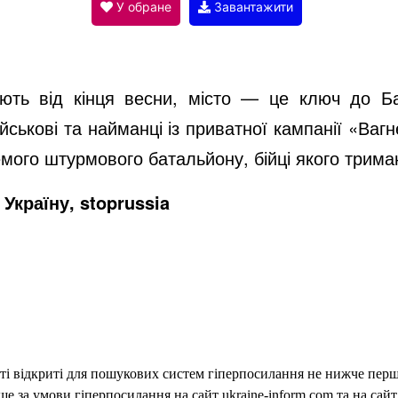
V
У обране
Завантажити
i
ть від кінця весни, місто — це ключ до Бах
d
ійськові та найманці із приватної кампанії «Ва
мого штурмового батальйону, бійці якого трима
e
Україну, stoprussia
o
еті відкриті для пошукових систем гіперпосилання не нижче першо
 за умови гіперпосилання на сайт ukraine-inform.com та на сайт