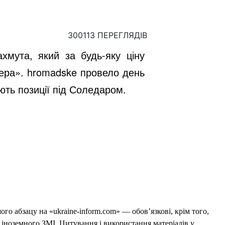
300113 ПЕРЕГЛЯДІВ
мута, який за будь-яку ціну
гнера». hromadske провело день
ють позиції під Соледаром.
го абзацу на «ukraine-inform.com» — обов’язкові, крім того,
 іноземного ЗМІ. Цитування і використання матеріалів у