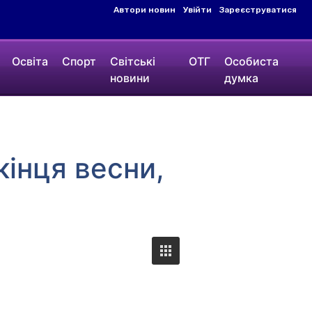
Автори новин
Увійти
Зареєструватися
Освіта
Спорт
Світські
ОТГ
Особиста
новини
думка
кінця весни,