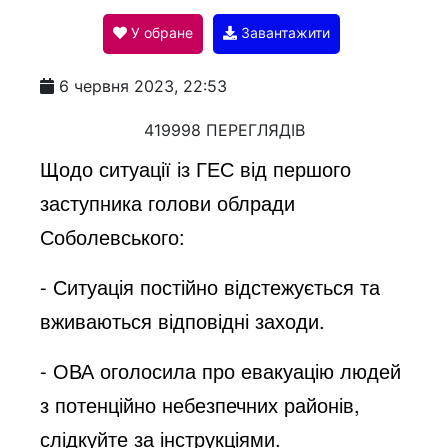
У обране
Завантажити
a
6 червня 2023, 22:53
y
419998 ПЕРЕГЛЯДІВ
Щодо ситуації із ГЕС від першого
V
заступника голови облради
Соболевського:
i
- Ситуація постійно відстежується та
вживаються відповідні заходи.
d
- ОВА оголосила про евакуацію людей
e
з потенційно небезпечних районів,
слідкуйте за інструкціями.