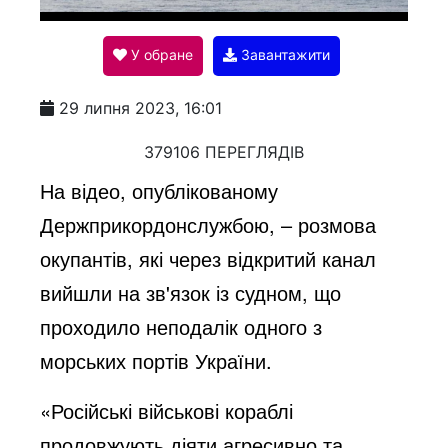
l
У обране
Завантажити
a
29 липня 2023, 16:01
y
379106 ПЕРЕГЛЯДІВ
На відео, опублікованому
V
Держприкордонслужбою, – розмова
окупантів, які через відкритий канал
i
вийшли на зв'язок із судном, що
проходило неподалік одного з
d
морських портів України.
«Російські військові кораблі
e
продовжують діяти агресивно та