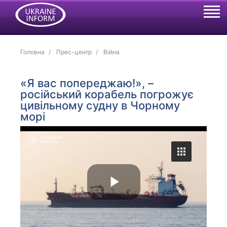
Головна
Прес-центр
Війна
«Я вас попереджаю!», –
російський корабель погрожує
цивільному судну в Чорному
морі
P