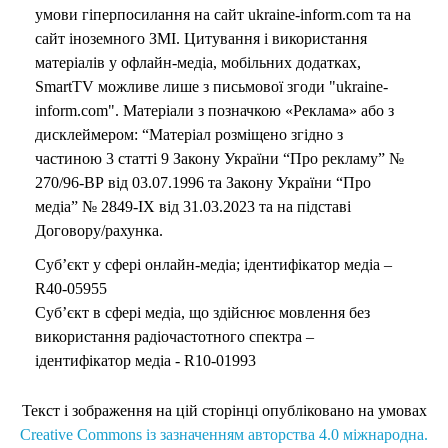
умови гіперпосилання на сайт ukraine-inform.com та на
сайт іноземного ЗМІ. Цитування і використання
матеріалів у офлайн-медіа, мобільних додатках,
SmartTV можливе лише з письмової згоди "ukraine-
inform.com". Матеріали з позначкою «Реклама» або з
дисклеймером: “Матеріал розміщено згідно з
частиною 3 статті 9 Закону України “Про рекламу” №
270/96-ВР від 03.07.1996 та Закону України “Про
медіа” № 2849-IX від 31.03.2023 та на підставі
Договору/рахунка.
Суб’єкт у сфері онлайн-медіа; ідентифікатор медіа –
R40-05955
Суб’єкт в сфері медіа, що здійснює мовлення без
використання радіочастотного спектра –
ідентифікатор медіа - R10-01993
Текст і зображення на цій сторінці опубліковано на умовах
Creative Commons із зазначенням авторства 4.0 міжнародна.