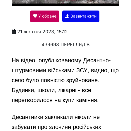
l
У обране
Завантажити
a
21 жовтня 2023, 15:12
y
439698 ПЕРЕГЛЯДІВ
На відео, опублікованому Десантно-
V
штурмовими військами ЗСУ, видно, що
село було повністю зруйноване.
i
Будинки, школи, лікарні - все
перетворилося на купи каміння.
d
Десантники закликали ніколи не
e
забувати про злочини російських