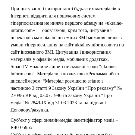
o
При цитуванні і використанні будь-яких матеріалів в
Інтернеті відкриті для пошукових систем
гіперпосилання не нижче першого абзацу на «ukraine-
inform.com» — обов’язкові, крім того, цитування
перекладів матеріалів іноземних ЗМІ можливе лише за
умови гіперпосилання на сайт ukraine-inform.com та на
сайт іноземного ЗМІ. Цитування і використання
матеріалів у офлайн-медіа, мобільних додатках,
SmartTV можливе лише з письмової згоди "ukraine-
inform.com". Матеріали з позначкою «Реклама» або з
дисклеймером: “Матеріал розміщено згідно з
частиною 3 статті 9 Закону України “Про рекламу” №
270/96-ВР від 03.07.1996 та Закону України “Про
медіа” № 2849-IX від 31.03.2023 та на підставі
Договору/рахунка.
Суб’єкт у сфері онлайн-медіа; ідентифікатор медіа –
R40-05955
Суб’єкт в сфері медіа, що здійснює мовлення без