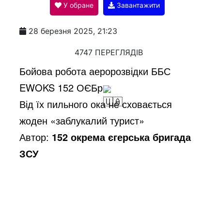
У обране
Завантажити
a
28 березня 2025, 21:23
y
4747 ПЕРЕГЛЯДІВ
Бойова робота аеророзвідки ББС
V
EWOKS 152 ОЄБр
Від їх пильного ока не сховається
i
жоден «заблукалий турист»
Автор:
152 окрема єгерська бригада
d
ЗСУ
e