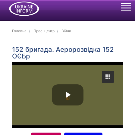
Головна
Прес-центр
Війна
152 бригада. Аеророзвідка 152
ОЄБр
P
l