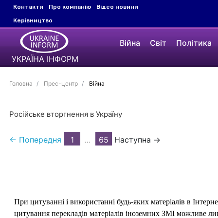
Контакти
Про компанію
Відео новини
Керівництво
Війна
Світ
Політика
УКРАЇНА ІНФОРМ
Головна
Прес-центр
Війна
Російське вторгнення в Україну
← Попередня
1
65
Наступна →
…
При цитуванні і використанні будь-яких матеріалів в Інтерн
цитування перекладів матеріалів іноземних ЗМІ можливе лише