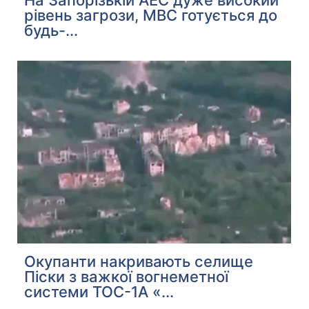
На Запорізькій АЕС дуже високий
рівень загрози, МВС готується до
будь-...
Окупанти накривають селище
Піски з важкої вогнеметної
системи ТОС-1А «...