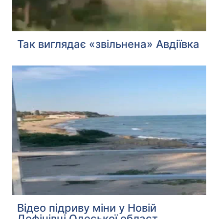
Так виглядає «звільнена» Авдіївка
Відео підриву міни у Новій
Дофінівці Одеської област