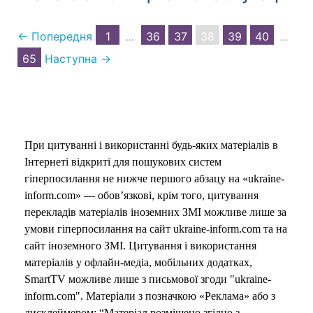
← Попередня
1
36
37
38
39
40
…
…
65
Наступна →
При цитуванні і використанні будь-яких матеріалів в
Інтернеті відкриті для пошукових систем
гіперпосилання не нижче першого абзацу на «ukraine-
inform.com» — обов’язкові, крім того, цитування
перекладів матеріалів іноземних ЗМІ можливе лише за
умови гіперпосилання на сайт ukraine-inform.com та на
сайт іноземного ЗМІ. Цитування і використання
матеріалів у офлайн-медіа, мобільних додатках,
SmartTV можливе лише з письмової згоди "ukraine-
inform.com". Матеріали з позначкою «Реклама» або з
дисклеймером: “Матеріал розміщено згідно з