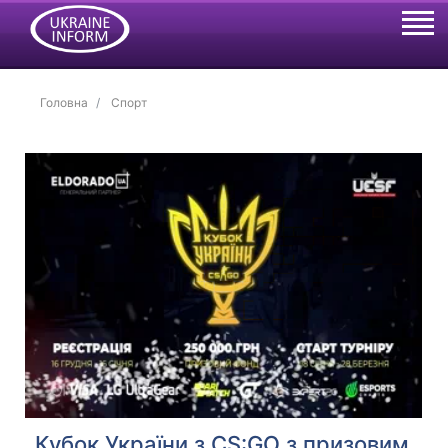
Головна
Спорт
Кубок України з CS:GO з призовим