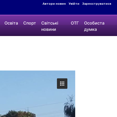
Автори новин
Увійти
Зареєструватися
Освіта
Спорт
Світські
ОТГ
Особиста
новини
думка