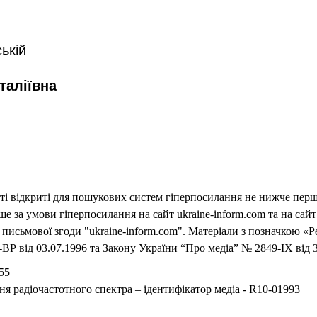
i
ській
d
таліївна
e
o
еті відкриті для пошукових систем гіперпосилання не нижче першо
 за умови гіперпосилання на сайт ukraine-inform.com та на сайт
письмової згоди "ukraine-inform.com". Матеріали з позначкою «Р
ВР від 03.07.1996 та Закону України “Про медіа” № 2849-IX від 3
55
ня радіочастотного спектра – ідентифікатор медіа - R10-01993