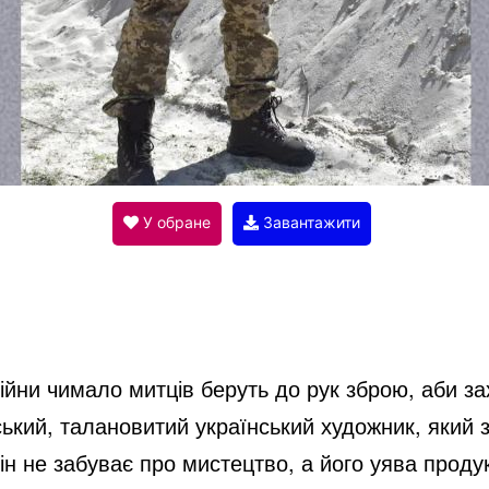
a
y
V
У обране
Завантажити
i
d
 війни чимало митців беруть до рук зброю, аби з
ький, талановитий український художник, який 
e
ін не забуває про мистецтво, а його уява проду