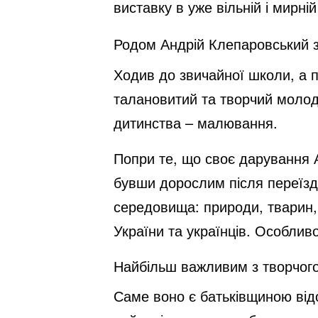
виставку в уже вільній і мирній
Родом Андрій Клепаровський зі 
Ходив до звичайної школи, а 
талановитий та творчий молоди
дитинства – малювання.
Попри те, що своє дарування А
бувши дорослим після переїзду
середовища: природи, тварин,
України та українців. Особлив
Найбільш важливим з творчого
Саме воно є батьківщиною від