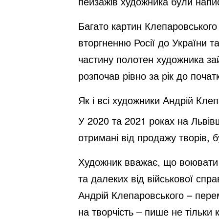
пейзажів художника були напи
Багато картин Клепаровського 
вторгненню Росії до України т
частину полотен художника зай
розпочав рівно за рік до почат
Як і всі художники Андрій Кле
У 2020 та 2021 роках на Львів
отримані від продажу творів, 
Художник вважає, що воювати з
та далеких від військової спр
Андрій Клепаровського – перем
на творчість – пише не тільки 