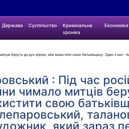
Держава
Суспільство
Кримінальна
Економіка
хроніка
митців беруть до рук зброю, аби захистити свою батьківщину. Один з них - 
овський : Під час росі
ійни чимало митців бер
хистити свою батьківщ
Клепаровський, талано
удожник, який зараз п