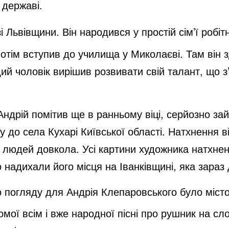
 державі.
o
Львівщини. Він народився у простій сім’ї робітн
потім вступив до училища у Миколаєві. Там він 
й чоловік вирішив розвивати свій талант, що з’
ндрій помітив ще в ранньому віці, серйозно за
 до села Кухарі Київської області. Натхнення в
 людей довкола. Усі картини художника натхнен
о надихали його місця на Іванківщині, яка зараз
 погляду для Андрія Клепаровського було місто
омої всім і вже народної пісні про рушник на 