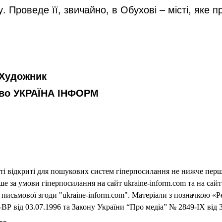
 Проведе її, звичайно, в Обухові – місті, яке п
,Художник
тво УКРАЇНА ІНФОРМ
еті відкриті для пошукових систем гіперпосилання не нижче першо
 за умови гіперпосилання на сайт ukraine-inform.com та на сайт
письмової згоди "ukraine-inform.com". Матеріали з позначкою «Р
ВР від 03.07.1996 та Закону України “Про медіа” № 2849-IX від 3