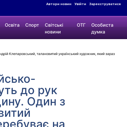
Автори новин
Увійти
Зареєструватися
Освіта
Спорт
Світські
ОТГ
Особиста
новини
думка
Андрій Клепаровський, талановитий український художник, який зараз
йсько-
уть до рук
ину. Один з
витий
еребуває на