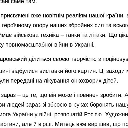
сані саме там.
присвячені вже новітнім реаліям нашої країни, 
а героїчному опору наших збройних сил та всьог
має військова техніка – танки та літаки. Що цік
ку повномасштабної війни в Україні.
паровський ділиться своєю творчістю з поцінов
щині відбулися виставки його картин. Ці заходи
були передані на лікування онкохворих дітей.
араз – це те, що він може і повинен зробити. А
ави людей зараз зі зброєю в руках боронять на
ога України у війні, розпочатій Росією. Художни
картини, але й вірші. Митець вже вирішив, що пр