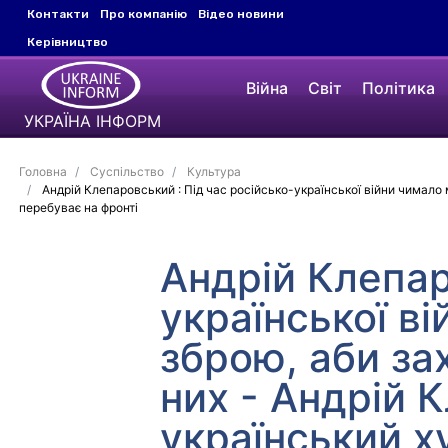
Контакти
Про компанію
Відео новини
Керівництво
Війна
Світ
Політика
УКРАЇНА ІНФОРМ
Головна
Суспільство
Культура
Андрій Клепаровський : Під час російсько-української війни чимало 
перебуває на фронті
Андрій Клепар
української в
зброю, аби за
них - Андрій 
український х