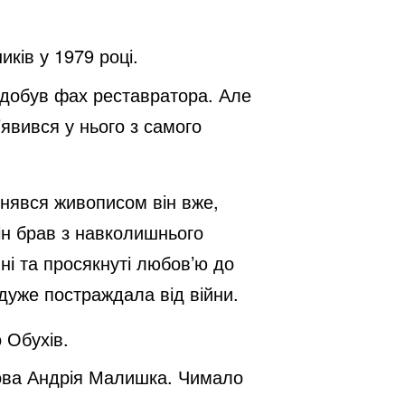
иків у 1979 році.
здобув фах реставратора. Але
явився у нього з самого
йнявся живописом він вже,
ін брав з навколишнього
ні та просякнуті любов’ю до
 дуже постраждала від війни.
 Обухів.
слова Андрія Малишка. Чимало