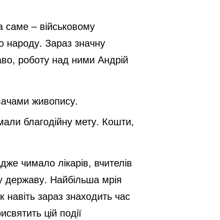
а саме – військовому
о народу. Зараз значну
аво, роботу над ними Андрій
увачами живопису.
 мали благодійну мету. Кошти,
дже чимало лікарів, вчителів
шу державу. Найбільша мрія
к навіть зараз знаходить час
исвятить цій події