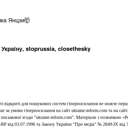
i
чка Янцзи🤯
d
e
Україну, stoprussia, closethesky
o
еті відкриті для пошукових систем гіперпосилання не нижче першо
 за умови гіперпосилання на сайт ukraine-inform.com та на сайт
письмової згоди "ukraine-inform.com". Матеріали з позначкою «Р
ВР від 03.07.1996 та Закону України “Про медіа” № 2849-IX від 3