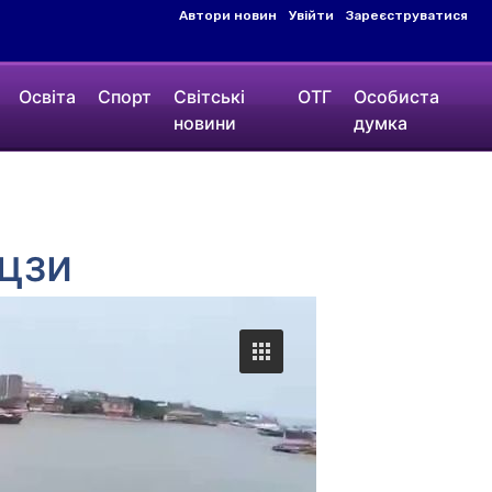
Автори новин
Увійти
Зареєструватися
Освіта
Спорт
Світські
ОТГ
Особиста
новини
думка
нцзи