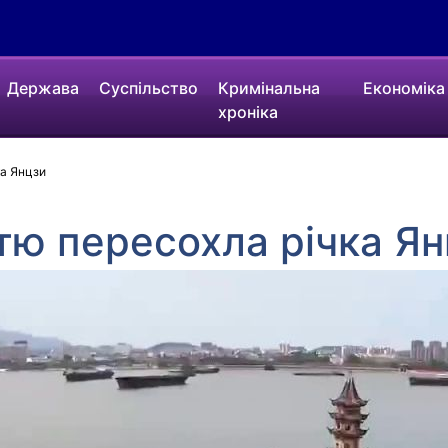
Держава
Суспільство
Кримінальна
Економіка
хроніка
ка Янцзи
стю пересохла річка Я