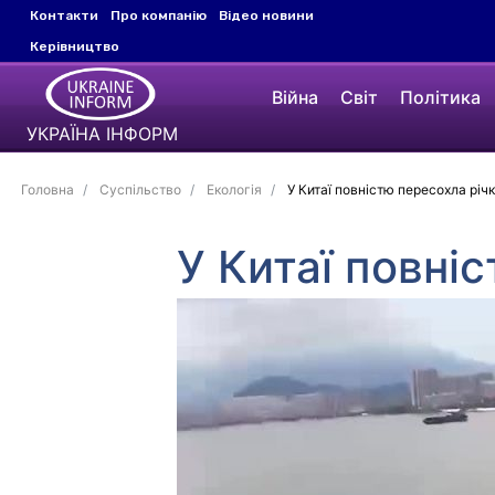
Контакти
Про компанію
Відео новини
Керівництво
Війна
Світ
Політика
УКРАЇНА ІНФОРМ
Головна
Суспільство
Екологія
У Китаї повністю пересохла річ
У Китаї повні