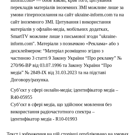
inform.com» — обов’язкові, крім того, цитування
перекладів матеріалів іноземних ЗМІ можливе лише за
умови гіперпосилання на сайт ukraine-inform.com та на
сайт іноземного ЗМІ. Цитування і використання
матеріалів у офлайн-медіа, мобільних додатках,
SmartTV можливе лише з письмової згоди "ukraine-
inform.com". Матеріали з позначкою «Реклама» або з
дисклеймером: “Матеріал розміщено згідно з
частиною 3 статті 9 Закону України “Про рекламу” №
270/96-ВР від 03.07.1996 та Закону України “Про
медіа” № 2849-IX від 31.03.2023 та на підставі
Договору/рахунка.
Суб’єкт у сфері онлайн-медіа; ідентифікатор медіа –
R40-05955
Суб’єкт в сфері медіа, що здійснює мовлення без
використання радіочастотного спектра –
ідентифікатор медіа - R10-01993
Текст і зображення на цій сторінці опубліковано на умовах