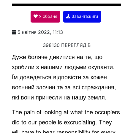
l
У обране
Завантажити
a
5 квітня 2022, 11:13
y
398130 ПЕРЕГЛЯДІВ
Дуже боляче дивитися на те, що
V
зробили з нашими людьми окупанти.
Їм доведеться відповісти за кожен
i
воєнний злочин та за всі страждання,
які вони принесли на нашу земля.
d
The pain of looking at what the occupiers
did to our people is excruciating. They
e
will have to bear responsibility for every