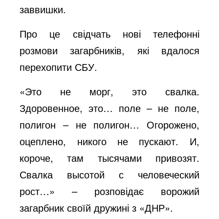
e
заввишки.
Про це свідчать нові телефонні
o
розмови загарбників, які вдалося
перехопити СБУ.
«Это не морг, это свалка.
Здоровенное, это… поле – не поле,
полигон – не полигон… Огорожено,
оцеплено, никого не пускают. И,
короче, там тысячами привозят.
Свалка высотой с человеческий
рост…» – розповідає ворожий
загарбник своїй дружині з «ДНР».