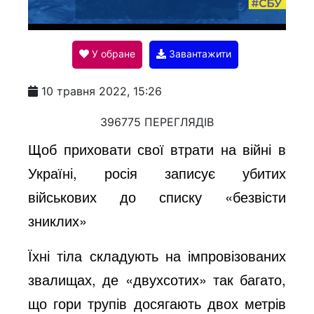
l
У обране
Завантажити
a
10 травня 2022, 15:26
y
396775 ПЕРЕГЛЯДІВ
Щоб приховати свої втрати на війні в
V
Україні, росія записує убитих
військових до списку «безвісти
i
зниклих»
Їхні тіла складують на імпровізованих
d
звалищах, де «двухсотих» так багато,
що гори трупів досягають двох метрів