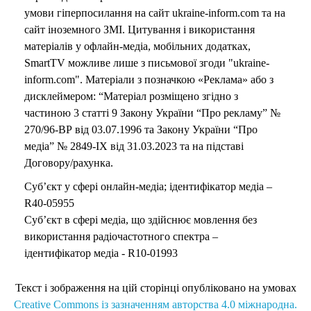
умови гіперпосилання на сайт ukraine-inform.com та на
сайт іноземного ЗМІ. Цитування і використання
матеріалів у офлайн-медіа, мобільних додатках,
SmartTV можливе лише з письмової згоди "ukraine-
inform.com". Матеріали з позначкою «Реклама» або з
дисклеймером: “Матеріал розміщено згідно з
частиною 3 статті 9 Закону України “Про рекламу” №
270/96-ВР від 03.07.1996 та Закону України “Про
медіа” № 2849-IX від 31.03.2023 та на підставі
Договору/рахунка.
Суб’єкт у сфері онлайн-медіа; ідентифікатор медіа –
R40-05955
Суб’єкт в сфері медіа, що здійснює мовлення без
використання радіочастотного спектра –
ідентифікатор медіа - R10-01993
Текст і зображення на цій сторінці опубліковано на умовах
Creative Commons із зазначенням авторства 4.0 міжнародна.