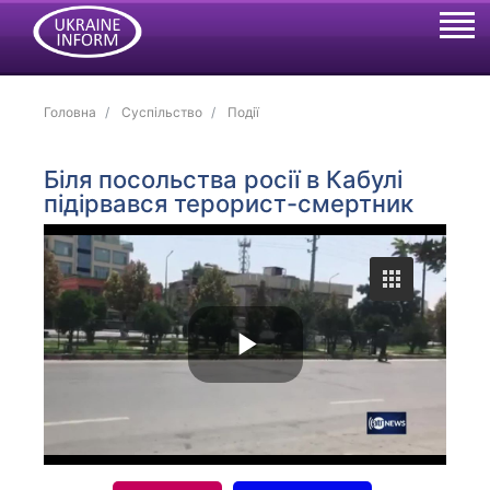
Головна
Суспільство
Події
Біля посольства росії в Кабулі
підірвався терорист-смертник
P
l