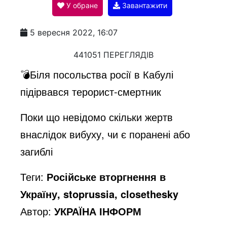
У обране
Завантажити
a
5 вересня 2022, 16:07
y
441051 ПЕРЕГЛЯДІВ
💣Біля посольства росії в Кабулі
V
підірвався терорист-смертник
Поки що невідомо скільки жертв
i
внаслідок вибуху, чи є поранені або
загиблі
d
Теги:
Російське вторгнення в
e
Україну, stoprussia, closethesky
Автор:
УКРАЇНА ІНФОРМ