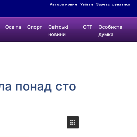
Автори новин
Увійти
Зареєструватися
Освіта
Спорт
Світські
ОТГ
Особиста
новини
думка
ла понад сто