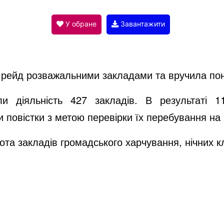
V
У обране
Завантажити
i
й рейд розважальними закладами та вручила пон
d
ли діяльність 427 закладів. В результаті 
и повістки з метою перевірки їх перебування на 
e
бота закладів громадського харчування, нічних к
o