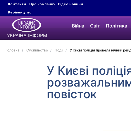
Контакти
Про компанію
Відео новини
Керівництво
Війна
Світ
Політика
УКРАЇНА ІНФОРМ
Головна
Суспільство
Події
У Києві поліція провела нічний ре
У Києві поліц
розважальним
повісток