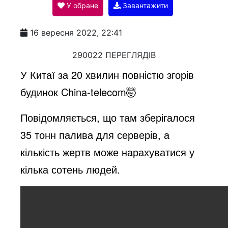
У обране
Завантажити
a
16 вересня 2022, 22:41
y
290022 ПЕРЕГЛЯДІВ
У Китаї за 20 хвилин повністю згорів
V
будинок China-telecom🤯
Повідомляється, що там зберігалося
i
35 тонн палива для серверів, а
кількість жертв може нарахуватися у
d
кілька сотень людей.
e