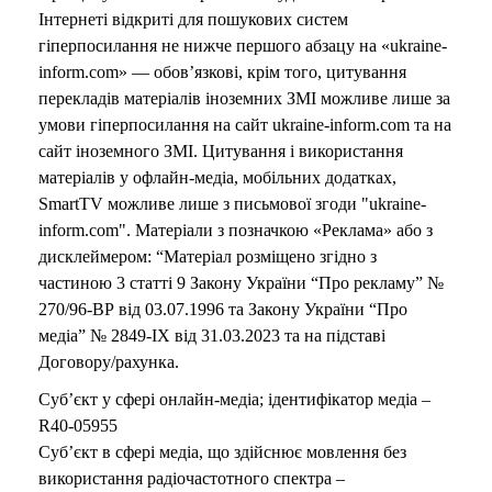
Інтернеті відкриті для пошукових систем
гіперпосилання не нижче першого абзацу на «ukraine-
inform.com» — обов’язкові, крім того, цитування
перекладів матеріалів іноземних ЗМІ можливе лише за
умови гіперпосилання на сайт ukraine-inform.com та на
сайт іноземного ЗМІ. Цитування і використання
матеріалів у офлайн-медіа, мобільних додатках,
SmartTV можливе лише з письмової згоди "ukraine-
inform.com". Матеріали з позначкою «Реклама» або з
дисклеймером: “Матеріал розміщено згідно з
частиною 3 статті 9 Закону України “Про рекламу” №
270/96-ВР від 03.07.1996 та Закону України “Про
медіа” № 2849-IX від 31.03.2023 та на підставі
Договору/рахунка.
Суб’єкт у сфері онлайн-медіа; ідентифікатор медіа –
R40-05955
Суб’єкт в сфері медіа, що здійснює мовлення без
використання радіочастотного спектра –