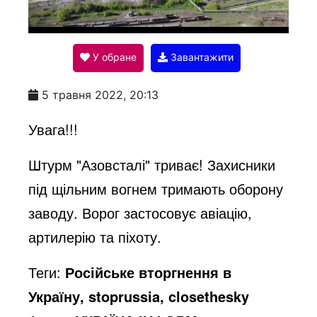
l
У обране
Завантажити
a
5 травня 2022, 20:13
y
Увага!!!
Штурм "Азовсталі" триває! Захисники
V
під щільним вогнем тримають оборону
заводу. Ворог застосовує авіацію,
i
артилерію та піхоту.
d
Теги:
Російське вторгнення в
Україну, stoprussia, closethesky