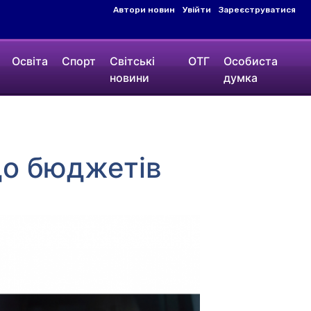
Автори новин
Увійти
Зареєструватися
Освіта
Спорт
Світські
ОТГ
Особиста
новини
думка
до бюджетів