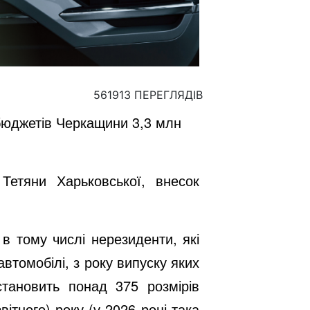
561913 ПЕРЕГЛЯДІВ
 бюджетів Черкащини 3,3 млн
Тетяни Харьковської, внесок
в тому числі нерезиденти, які
автомобілі, з року випуску яких
тановить понад 375 розмірів
вітного) року (у 2026 році така