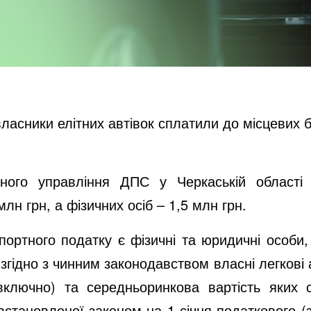
власники елітних автівок сплатили до місцевих
ного управління ДПС у Черкаській області 
лн грн, а фізичних осіб – 1,5 млн грн.
ортного податку є фізичні та юридичні особи, 
згідно з чинним законодавством власні легкові 
ключно) та середньоринкова вартість яких с
встановленої законом на 1 січня податкового (з