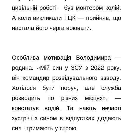
цивільній роботі – був монтером колій.
o
А коли викликали ТЦК — прийняв, що
настала його черга воювати.
Особлива мотивація Володимира —
родина. «Мій син у ЗСУ з 2022 року,
він командир розвідувального взводу.
Хотілося бути поруч, але служба
розводить по різних місцях», —
констатує водій. Та навіть нечасті
зустрічі з сином в відпустках додають
сил і тримають у строю.