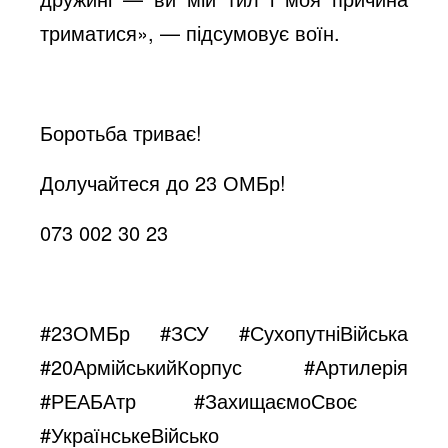
триматися», — підсумовує воїн.
Боротьба триває!
Долучайтеся до 23 ОМБр!
073 002 30 23
#23ОМБр
#ЗСУ
#СухопутніВійська
#20АрмійськийКорпус
#Артилерія
#РЕАБАтр
#ЗахищаємоСвоє
#УкраїнськеВійсько