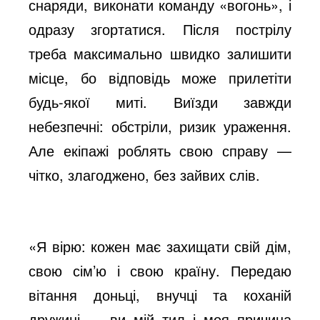
снаряди, виконати команду «вогонь», і
одразу згортатися. Після пострілу
треба максимально швидко залишити
місце, бо відповідь може прилетіти
будь-якої миті. Виїзди завжди
небезпечні: обстріли, ризик ураження.
Але екіпажі роблять свою справу —
чітко, злагоджено, без зайвих слів.
«Я вірю: кожен має захищати свій дім,
свою сім’ю і свою країну. Передаю
вітання доньці, внучці та коханій
дружині — ви мій тил і моя причина