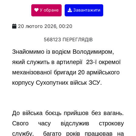
У обране
Завантажити
a
20 лютого 2026, 00:20
y
568123 ПЕРЕГЛЯДІВ
Знайомимо із водієм Володимиром,
V
який служить в артилерії 23-ї окремої
механізованої бригади 20 армійського
i
корпусу Сухопутних військ ЗСУ.
d
До війська боєць прийшов без вагань.
e
Свого часу відслужив строкову
службу, багато років працював на