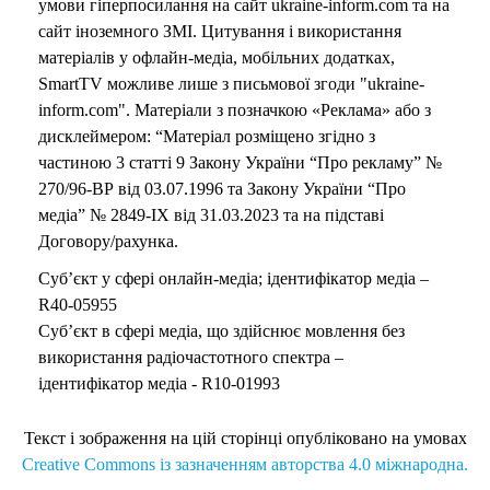
умови гіперпосилання на сайт ukraine-inform.com та на
сайт іноземного ЗМІ. Цитування і використання
матеріалів у офлайн-медіа, мобільних додатках,
SmartTV можливе лише з письмової згоди "ukraine-
inform.com". Матеріали з позначкою «Реклама» або з
дисклеймером: “Матеріал розміщено згідно з
частиною 3 статті 9 Закону України “Про рекламу” №
270/96-ВР від 03.07.1996 та Закону України “Про
медіа” № 2849-IX від 31.03.2023 та на підставі
Договору/рахунка.
Суб’єкт у сфері онлайн-медіа; ідентифікатор медіа –
R40-05955
Суб’єкт в сфері медіа, що здійснює мовлення без
використання радіочастотного спектра –
ідентифікатор медіа - R10-01993
Текст і зображення на цій сторінці опубліковано на умовах
Creative Commons із зазначенням авторства 4.0 міжнародна.