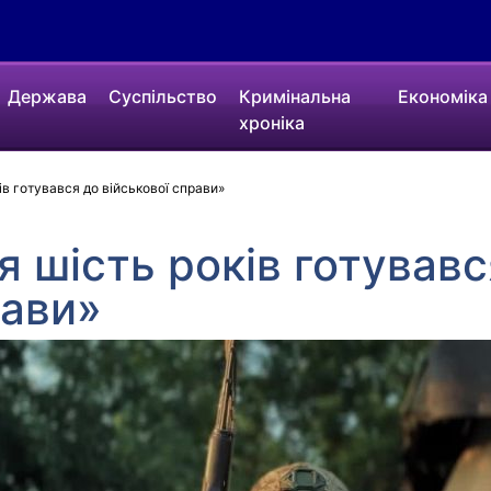
Держава
Суспільство
Кримінальна
Економіка
хроніка
оків готувався до військової справи»
і я шість років готував
рави»