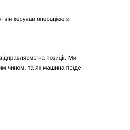
і він керував операцією з
ідправляємо на позиції. Ми
ким чином, та як машина поїде