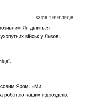
83316 ПЕРЕГЛЯДІВ
 позивним Ян ділиться
ухопутних військ у Львові.
іцеї.
 Часовим Яром. «Ми
а роботою наших підрозділів,