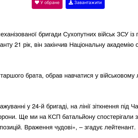
V
У обране
Завантажити
i
еханізованої бригади Сухопутних військ ЗСУ із
d
нту 21 рік, він закінчив Національну академію с
e
таршого брата, обрав навчатися у військовому л
o
жуванні у 24-й бригаді, на лінії зіткнення під
орони. Ще ми на КСП батальйону спостерігали з
 позицій. Враження чудові», – згадує лейтенант.