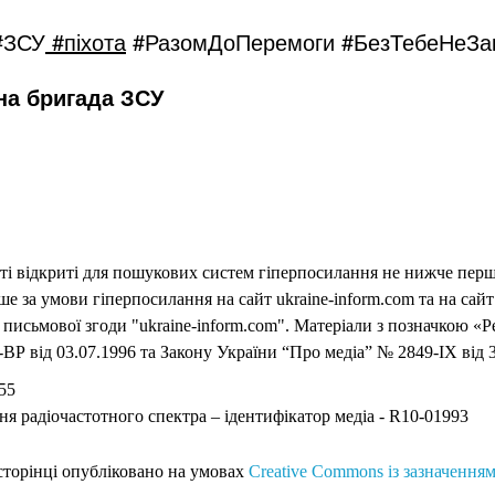
#ЗСУ
#піхота
#РазомДоПеремоги
#БезТебеНеЗак
на бригада ЗСУ
еті відкриті для пошукових систем гіперпосилання не нижче першо
 за умови гіперпосилання на сайт ukraine-inform.com та на сайт
письмової згоди "ukraine-inform.com". Матеріали з позначкою «Р
ВР від 03.07.1996 та Закону України “Про медіа” № 2849-IX від 3
55
ня радіочастотного спектра – ідентифікатор медіа - R10-01993
 сторінці опубліковано на умовах
Creative Commons із зазначенням