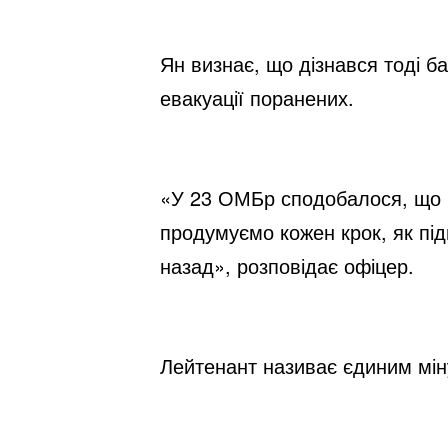
Ян визнає, що дізнався тоді ба
евакуації поранених.
«У 23 ОМБр сподобалося, що м
продумуємо кожен крок, як під
назад», розповідає офіцер.
Лейтенант називає єдиним міну