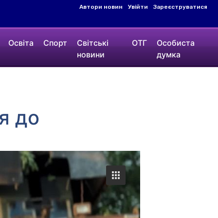
Автори новин
Увійти
Зареєструватися
Освіта
Спорт
Світські
ОТГ
Особиста
новини
думка
ся до