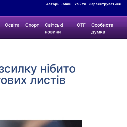
Автори новин
Увійти
Зареєструватися
Освіта
Спорт
Світські
ОТГ
Особиста
новини
думка
зсилку нібито
гових листів