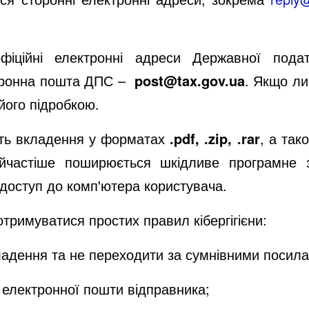
фіційні електронні адреси Державної под
ктронна пошта ДПС –
post@tax.gov.ua
. Якщо ли
його підробкою.
ять вкладення у форматах
.pdf, .zip, .rar
, а та
йчастіше поширюється шкідливе програмне з
доступ до комп'ютера користувача.
тримуватися простих правил кібергігієни:
кладення та не переходити за сумнівними посил
 електронної пошти відправника;