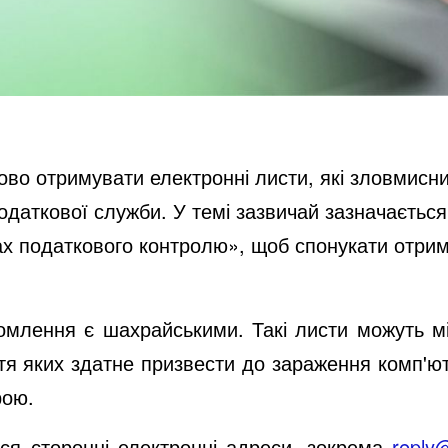
во отримувати електронні листи, які зловмисни
одаткової служби. У темі зазвичай зазначаєтьс
ах податкового контролю», щоб спонукати отрим
домлення є шахрайськими. Такі листи можуть м
ття яких здатне призвести до зараження комп'
рою.
ся сторонні електронні адреси, зокрема
reply