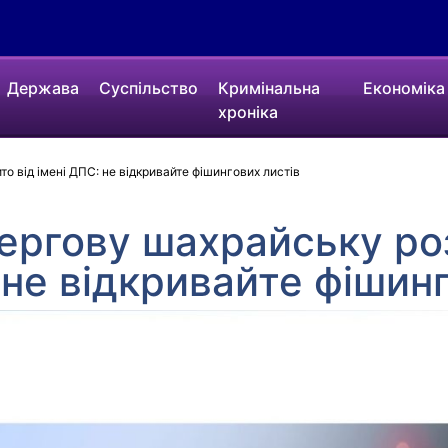
Держава
Суспільство
Кримінальна
Економіка
хроніка
о від імені ДПС: не відкривайте фішингових листів
ергову шахрайську ро
: не відкривайте фішин