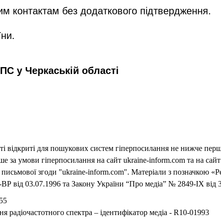
мим контактам без додаткового підтвердження.
їни
.
ПС у Черкаській області
еті відкриті для пошукових систем гіперпосилання не нижче першо
 за умови гіперпосилання на сайт ukraine-inform.com та на сайт
письмової згоди "ukraine-inform.com". Матеріали з позначкою «Р
ВР від 03.07.1996 та Закону України “Про медіа” № 2849-IX від 3
55
ня радіочастотного спектра – ідентифікатор медіа - R10-01993