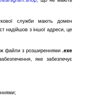
аткової служби мають домен
ст надійшов з іншої адреси, це
кож файли з розширеннями
.exe
абезпечення, яке забезпечує
аннями;