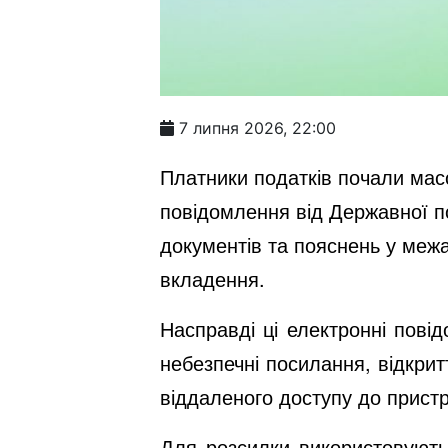
7 липня 2026, 22:00
Платники податків почали масо
повідомлення від Державної п
документів та пояснень у меж
вкладення.
Насправді ці електронні пові
небезпечні посилання, відкри
віддаленого доступу до прист
Для розсилки використовують