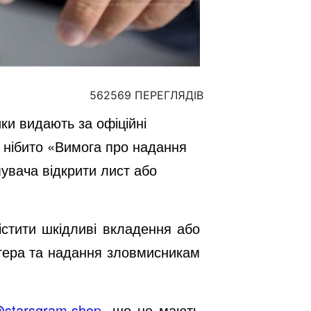
562569 ПЕРЕГЛЯДІВ
ки видають за офіційні
я нібито «Вимога про надання
увача відкрити лист або
істити шкідливі вкладення або
ютера та надання зловмисникам
@starsgram.shop
, що не мають