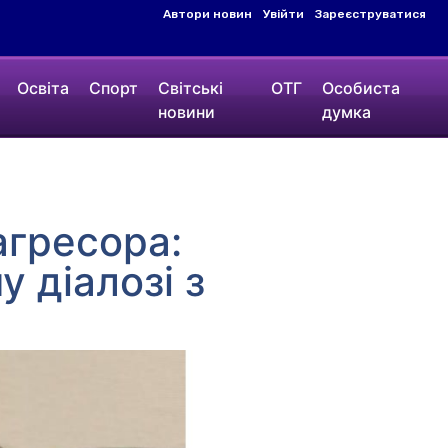
Автори новин
Увійти
Зареєструватися
Освіта
Спорт
Світські
ОТГ
Особиста
новини
думка
агресора:
 діалозі з