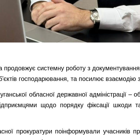
а продовжує системну роботу з документування 
єктів господарювання, та посилює взаємодію з 
ганської обласної державної адміністрації – об
підприємцями щодо порядку фіксації шкоди та
сної прокуратури поінформували учасників пр