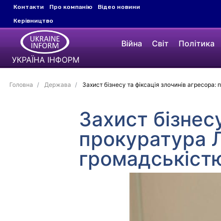
Контакти
Про компанію
Відео новини
Керівництво
Війна
Світ
Політика
УКРАЇНА ІНФОРМ
Головна
Держава
Захист бізнесу та фіксація злочинів агресора:
Захист бізнесу
прокуратура Л
громадськіст