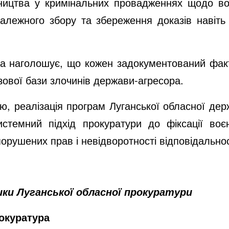
вництва у кримінальних провадженнях щодо воє
алежного збору та збереження доказів навіть 
ра наголошує, що кожен задокументований фа
ової бази злочинів держави-агресора.
ю, реалізація програм Луганської обласної держ
 системний підхід прокуратури до фіксації в
орушених прав і невідворотності відповідальнос
ики Луганської обласної прокуратури
окуратура