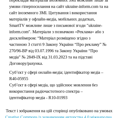
перекладів матеріалів іноземних ЗМІ можливе лише за
умови гіперпосилання на сайт ukraine-inform.com та на
сайт іноземного ЗМІ. Цитування і використання
матеріалів у офлайн-медіа, мобільних додатках,
SmartTV можливе лише з письмової згоди "ukraine-
inform.com". Матеріали з позначкою «Реклама» або з
дисклеймером: “Матеріал розміщено згідно з
частиною 3 статті 9 Закону України “Про рекламу” №
270/96-ВР від 03.07.1996 та Закону України “Про
медіа” № 2849-IX від 31.03.2023 та на підставі
Договору/рахунка.
Суб’єкт у сфері онлайн-медіа; ідентифікатор медіа –
R40-05955
Суб’єкт в сфері медіа, що здійснює мовлення без
використання радіочастотного спектра –
ідентифікатор медіа - R10-01993
Текст і зображення на цій сторінці опубліковано на умовах
Creative Commons із зазначенням авторства 4.0 міжнародна.