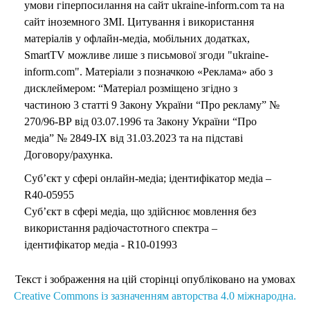
умови гіперпосилання на сайт ukraine-inform.com та на
сайт іноземного ЗМІ. Цитування і використання
матеріалів у офлайн-медіа, мобільних додатках,
SmartTV можливе лише з письмової згоди "ukraine-
inform.com". Матеріали з позначкою «Реклама» або з
дисклеймером: “Матеріал розміщено згідно з
частиною 3 статті 9 Закону України “Про рекламу” №
270/96-ВР від 03.07.1996 та Закону України “Про
медіа” № 2849-IX від 31.03.2023 та на підставі
Договору/рахунка.
Суб’єкт у сфері онлайн-медіа; ідентифікатор медіа –
R40-05955
Суб’єкт в сфері медіа, що здійснює мовлення без
використання радіочастотного спектра –
ідентифікатор медіа - R10-01993
Текст і зображення на цій сторінці опубліковано на умовах
Creative Commons із зазначенням авторства 4.0 міжнародна.