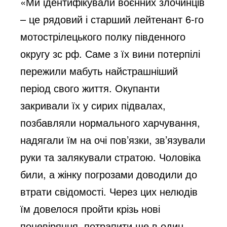
«Ми ідентифікували воєнних злочинців
– це рядовий і старший лейтенант 6-го
мотострілецького полку південного
округу зс рф. Саме з їх вини потерпілі
пережили мабуть найстрашніший
період свого життя. Окупанти
закривали їх у сирих підвалах,
позбавляли нормального харчування,
надягали їм на очі пов’язки, зв’язували
руки та залякували стратою. Чоловіка
били, а жінку погрозами доводили до
втрати свідомості. Через цих нелюдів
їм довелося пройти крізь нові
поневіряння, потрапити ще в один