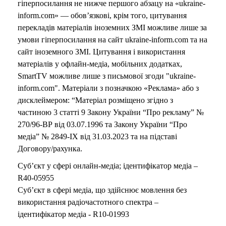
гіперпосилання не нижче першого абзацу на «ukraine-
inform.com» — обов’язкові, крім того, цитування
перекладів матеріалів іноземних ЗМІ можливе лише за
умови гіперпосилання на сайт ukraine-inform.com та на
сайт іноземного ЗМІ. Цитування і використання
матеріалів у офлайн-медіа, мобільних додатках,
SmartTV можливе лише з письмової згоди "ukraine-
inform.com". Матеріали з позначкою «Реклама» або з
дисклеймером: “Матеріал розміщено згідно з
частиною 3 статті 9 Закону України “Про рекламу” №
270/96-ВР від 03.07.1996 та Закону України “Про
медіа” № 2849-IX від 31.03.2023 та на підставі
Договору/рахунка.
Суб’єкт у сфері онлайн-медіа; ідентифікатор медіа –
R40-05955
Суб’єкт в сфері медіа, що здійснює мовлення без
використання радіочастотного спектра –
ідентифікатор медіа - R10-01993