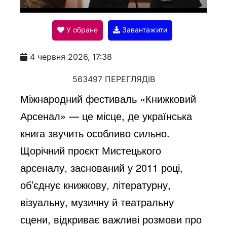
l
У обране
Завантажити
a
4 червня 2026, 17:38
y
563497 ПЕРЕГЛЯДІВ
Міжнародний фестиваль «Книжковий
V
Арсенал» — це місце, де українська
книга звучить особливо сильно.
i
Щорічний проєкт Мистецького
арсеналу, заснований у 2011 році,
d
об’єднує книжкову, літературну,
візуальну, музичну й театральну
e
сцени, відкриває важливі розмови про