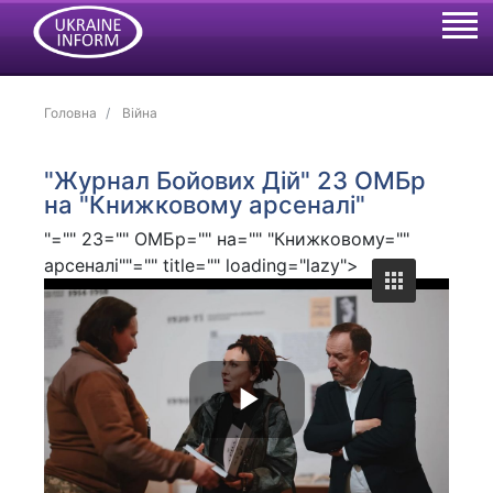
Головна
Війна
"Журнал Бойових Дій" 23 ОМБр
на "Книжковому арсеналі"
"="" 23="" ОМБр="" на="" "Книжковому=""
арсеналі""="" title="" loading="lazy">
P