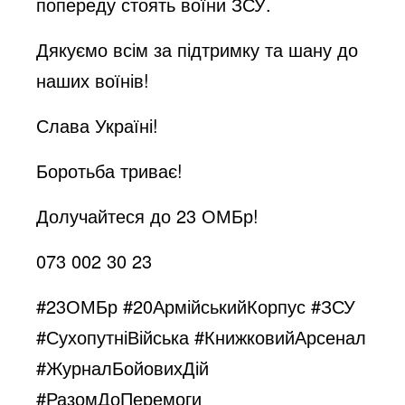
попереду стоять воїни ЗСУ.
Дякуємо всім за підтримку та шану до
наших воїнів!
Слава Україні!
Боротьба триває!
Долучайтеся до 23 ОМБр!
073 002 30 23
#23ОМБр #20АрмійськийКорпус #ЗСУ
#СухопутніВійська #КнижковийАрсенал
#ЖурналБойовихДій
#РазомДоПеремоги