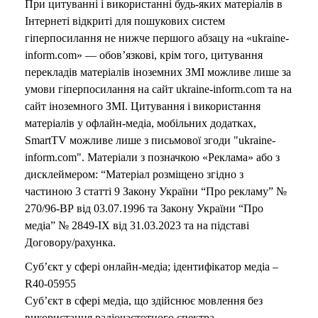
При цитуванні і використанні будь-яких матеріалів в
Інтернеті відкриті для пошукових систем
гіперпосилання не нижче першого абзацу на «ukraine-
inform.com» — обов’язкові, крім того, цитування
перекладів матеріалів іноземних ЗМІ можливе лише за
умови гіперпосилання на сайт ukraine-inform.com та на
сайт іноземного ЗМІ. Цитування і використання
матеріалів у офлайн-медіа, мобільних додатках,
SmartTV можливе лише з письмової згоди "ukraine-
inform.com". Матеріали з позначкою «Реклама» або з
дисклеймером: “Матеріал розміщено згідно з
частиною 3 статті 9 Закону України “Про рекламу” №
270/96-ВР від 03.07.1996 та Закону України “Про
медіа” № 2849-IX від 31.03.2023 та на підставі
Договору/рахунка.
Суб’єкт у сфері онлайн-медіа; ідентифікатор медіа –
R40-05955
Суб’єкт в сфері медіа, що здійснює мовлення без
використання радіочастотного спектра –