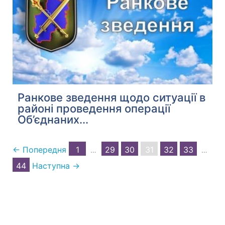
Ранкове зведення щодо ситуації в
районі проведення операції
Об’єднаних...
← Попередня
1
29
30
31
32
33
…
…
44
Наступна →