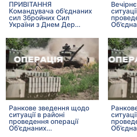
ПРИВІТАННЯ
Вечірн
Командувача об’єднаних
ситуаці
сил Збройних Сил
проведе
України з Днем Дер...
Об’єдна
Ранкове зведення щодо
Ранков
ситуації в районі
ситуаці
проведення операції
проведе
Об’єднаних...
Об’єдна