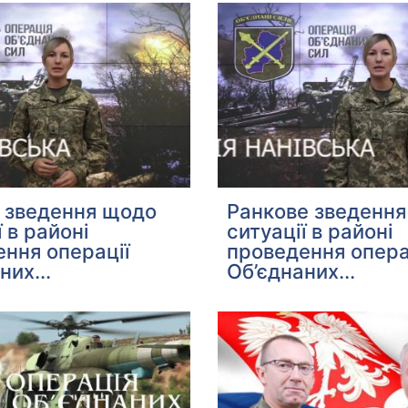
є зведення щодо
Ранкове зведенн
ї в районі
ситуації в районі
ння операції
проведення опера
них...
Об’єднаних...