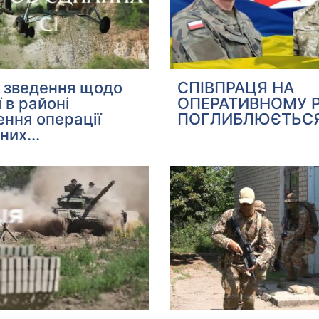
СПІВПРАЦЯ НА
є зведення щодо
ОПЕРАТИВНОМУ РІ
ї в районі
ПОГЛИБЛЮЄТЬС
ння операції
них...