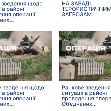
НА ЗАВАДІ
є зведення щодо
ТЕРОРИСТИЧНИ
ї в районі
ЗАГРОЗАМ
ння операції
них...
е зведення щодо
Ранкове зведенн
ї в районі
ситуації в районі
ння операції
проведення опера
них...
Об’єднаних...