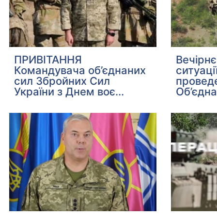
ПРИВІТАННЯ
Вечірн
Командувача об’єднаних
ситуаці
сил Збройних Сил
проведе
України з Днем воє...
Об’єдна