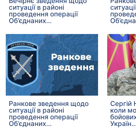
Вечірнє зведення щодо
Ранков
ситуації в районі
ситуаці
проведення операції
проведе
Об’єднаних...
Об’єдна
Ранкове зведення щодо
Сергій 
ситуації в районі
коли м
проведення операції
бойових
Об’єднаних...
Україн..