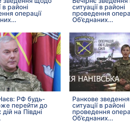
е зведення щодо
Вечірнє зведення
ї в районі
ситуації в районі
ння операції
проведення опера
них...
Об’єднаних...
Наєв: РФ будь-
Ранкове зведенн
оже перейти до
ситуації в районі
 дій на Півдні
проведення опера
.
Об’єднаних...