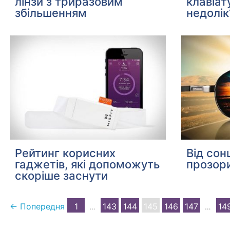
лінзи з триразовим
клавіат
збільшенням
недолік
Рейтинг корисних
Від сон
гаджетів, які допоможуть
прозори
скоріше заснути
← Попередня
1
143
144
145
146
147
14
…
…