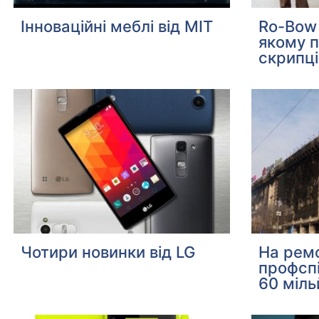
Інноваційні меблі від MIT
Ro-Bow 
якому п
скрипці
Чотири новинки від LG
На рем
профсп
60 міль