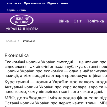
Контакти
Про компанію
Відео новини
Керівництво
Війна
Світ
Політика
УКРАЇНА ІНФОРМ
Головна
Економіка
Економіка
Економічні новини України сьогодні — це новини про 
відновлення. Ukraine-inform.com публікує останні но
Новини України про економіку — одна з найзапитува
позиції, а міжнародні партнери продовжують фінанс
Курс гривні — новини України про валюту щод
Актуальні новини України про курс долара, євро та 
пояснюємо, чому він змінюється і чого чекати далі.
МВФ, держбюджет і міжнародна фінансова пі
Останні новини України про держфінанси: транші МВ