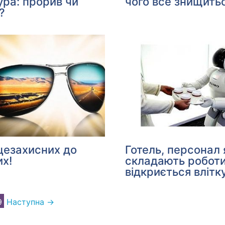
ура: прорив чи
чого все знищитьс
?
цезахисних до
Готель, персонал 
х!
складають робот
відкриється влітк
9
Наступна →