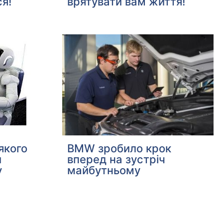
я!
врятувати вам життя!
якого
BMW зробило крок
и
вперед на зустріч
у
майбутньому