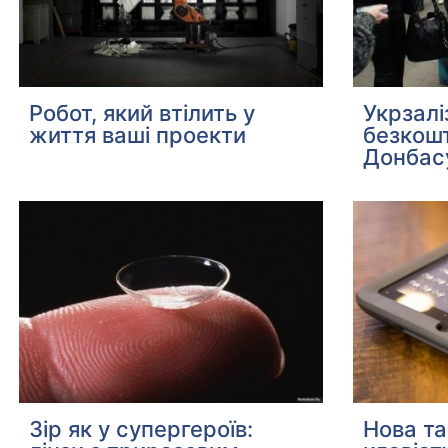
Робот, який втілить у
Укрзал
життя ваші проекти
безкошт
Донбас
Зір як у супергероїв:
Нова т