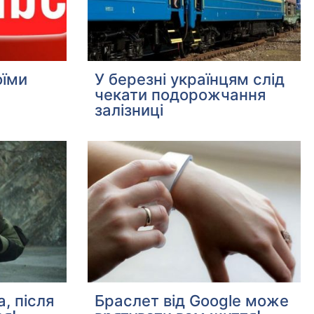
оїми
У березні українцям слід
чекати подорожчання
залізниці
а, після
Браслет від Google може