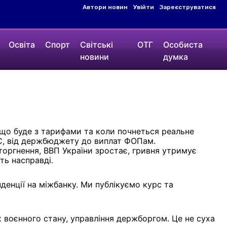
Автори новин
Увійти
Зареєструватися
Освіта
Спорт
Світські
ОТГ
Особиста
новини
думка
, що буде з тарифами та коли почнеться реальне
АЗС, від держбюджету до виплат ФОПам.
оргнення, ВВП України зростає, гривня утримує
ть насправді.
денції на міжбанку. Ми публікуємо курс та
 воєнного стану, управління держборгом. Це не суха