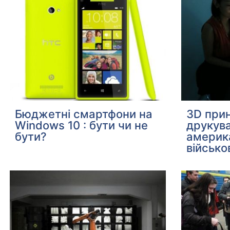
Бюджетні смартфони на
3D при
Windows 10 : бути чи не
друкув
бути?
америк
військо