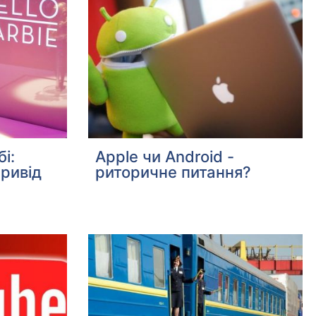
і:
Apple чи Android -
привід
риторичне питання?