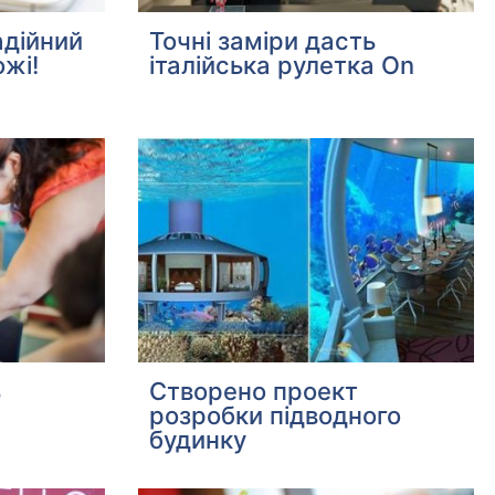
адійний
Точні заміри дасть
жі!
італійська рулетка On
ь
Створено проект
розробки підводного
будинку