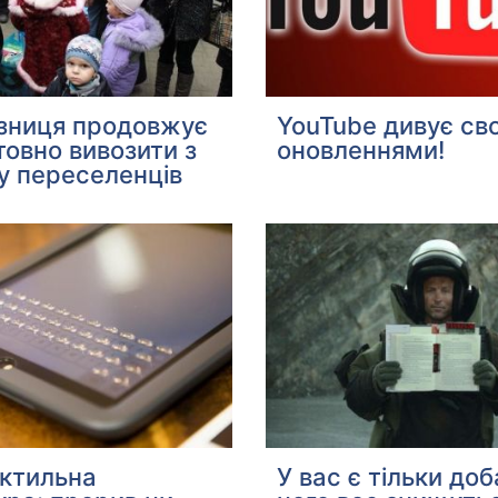
ізниця продовжує
YouTube дивує св
овно вивозити з
оновленнями!
у переселенців
актильна
У вас є тільки доб