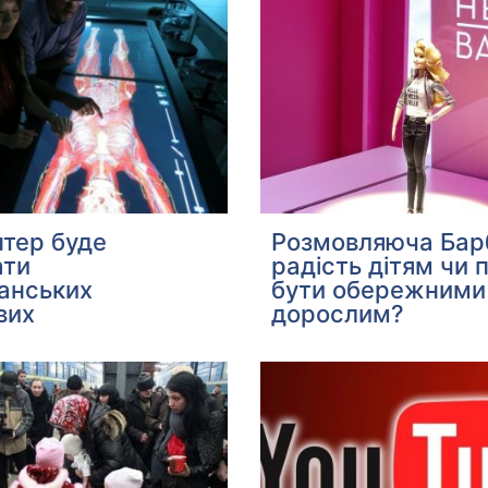
нтер буде
Розмовляюча Барб
ати
радість дітям чи 
анських
бути обережними
вих
дорослим?