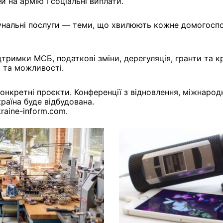
й на армію і соціальні виплати.
мунальні послуги — теми, що хвилюють кожне домогосп
тримки МСБ, податкові зміни, дерегуляція, гранти та к
 та можливості.
конкретні проєкти. Конференції з відновлення, міжнаро
раїна буде відбудована.
raine-inform.com.