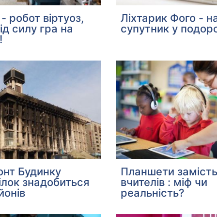
- робот віртуоз,
Ліхтарик Фого - н
ід силу гра на
супутник у подоро
!
онт Будинку
Планшети заміст
ілок знадобиться
вчителів : міф чи
йонів
реальність?