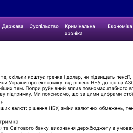
Держава
Суспільство
Кримінальна
Економіка
хроніка
те, скільки коштує гречка і долар, чи підвищать пенсії
вини України про економіку: від рішень НБУ до цін на 
ніших тем. Попри руйнівний вплив повномасштабного вт
ову підтримку. Ми пояснюємо, що за цими цифрами стої
ня
інших валют: рішення НБУ, зміни валютних обмежень, тен
дтримка
Ф та Світового банку, виконання держбюджету в умовах