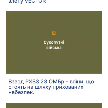
злету VECTOR
Взвод РХБЗ 23 ОМБр - воїни, що
стоять на шляху прихованих
небезпек.