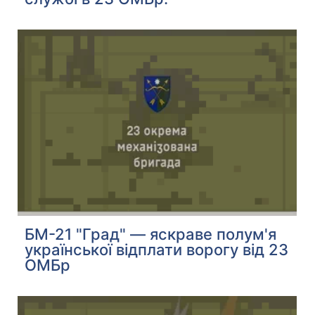
БМ-21 "Град" — яскраве полум'я
української відплати ворогу від 23
ОМБр