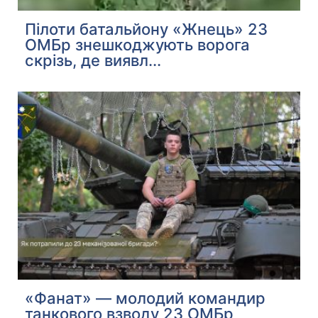
Пілоти батальйону «Жнець» 23
ОМБр знешкоджують ворога
скрізь, де виявл...
«Фанат» — молодий командир
танкового взводу 23 ОМБр