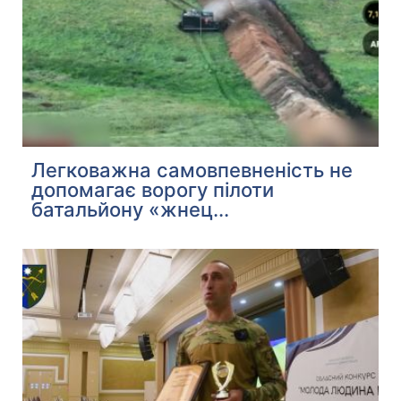
Легковажна самовпевненість не
допомагає ворогу пілоти
батальйону «жнец...