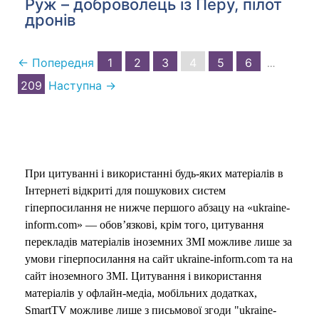
Руж – доброволець із Перу, пілот
дронів
← Попередня
1
2
3
4
5
6
…
209
Наступна →
При цитуванні і використанні будь-яких матеріалів в
Інтернеті відкриті для пошукових систем
гіперпосилання не нижче першого абзацу на «ukraine-
inform.com» — обов’язкові, крім того, цитування
перекладів матеріалів іноземних ЗМІ можливе лише за
умови гіперпосилання на сайт ukraine-inform.com та на
сайт іноземного ЗМІ. Цитування і використання
матеріалів у офлайн-медіа, мобільних додатках,
SmartTV можливе лише з письмової згоди "ukraine-