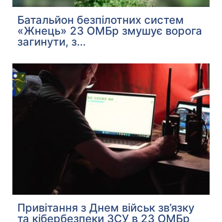
Батальйон безпілотних систем
«Жнець» 23 ОМБр змушує ворога
загинути, з...
Привітання з Днем військ зв’язку
та кібербезпеки ЗСУ в 23 ОМБр