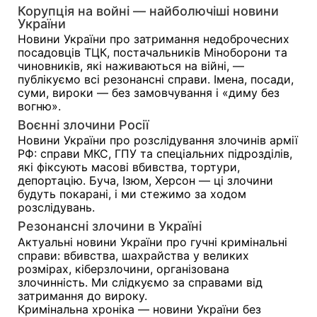
Корупція на войні — найболючіші новини
України
Новини України про затримання недоброчесних
посадовців ТЦК, постачальників Міноборони та
чиновників, які наживаються на війні, —
публікуємо всі резонансні справи. Імена, посади,
суми, вироки — без замовчування і «диму без
вогню».
Воєнні злочини Росії
Новини України про розслідування злочинів армії
РФ: справи МКС, ГПУ та спеціальних підрозділів,
які фіксують масові вбивства, тортури,
депортацію. Буча, Ізюм, Херсон — ці злочини
будуть покарані, і ми стежимо за ходом
розслідувань.
Резонансні злочини в Україні
Актуальні новини України про гучні кримінальні
справи: вбивства, шахрайства у великих
розмірах, кіберзлочини, організована
злочинність. Ми слідкуємо за справами від
затримання до вироку.
Кримінальна хроніка — новини України без