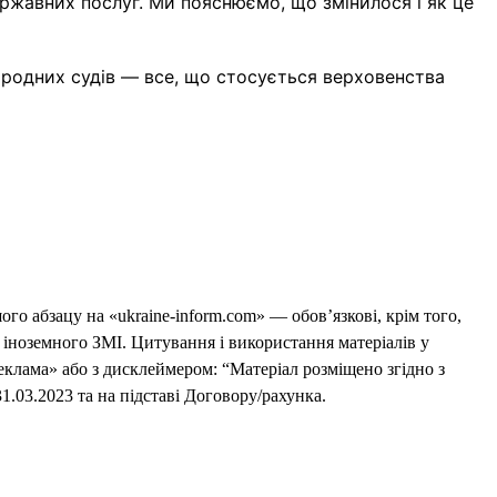
ржавних послуг. Ми пояснюємо, що змінилося і як це
ародних судів — все, що стосується верховенства
го абзацу на «ukraine-inform.com» — обов’язкові, крім того,
 іноземного ЗМІ. Цитування і використання матеріалів у
еклама» або з дисклеймером: “Матеріал розміщено згідно з
1.03.2023 та на підставі Договору/рахунка.