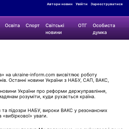
Автори новин
Увійти
Зареєструватися
Освіта
Спорт
Світські
ОТГ
Особиста
новини
думка
а» на ukraine-inform.com висвітлює роботу
ів. Останні новини України з НАБУ, САП, ВАКС,
і новини України про реформи держуправління,
адянам розуміти, куди рухається країна.
я та підозри НАБУ, вироки ВАКС у резонансних
 «вибіркової» уваги.