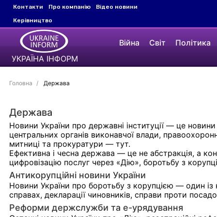
Контакти
Про компанію
Відео новини
Керівництво
Війна
Світ
Політика
УКРАЇНА ІНФОРМ
Головна
Держава
Держава
Новини України про державні інституції — це новини 
центральних органів виконавчої влади, правоохоронн
митниці та прокуратури — тут.
Ефективна і чесна держава — це не абстракція, а ко
цифровізацію послуг через «Дію», боротьбу з корупц
Антикорупційні новини України
Новини України про боротьбу з корупцією — один із 
справах, декларації чиновників, справи проти посадо
Реформи держслужби та е-урядування