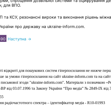
форми, спрощення дозвільної системи та оцифрування де
н, для ВПО.
П та КСУ, резонансні вироки та виконання рішень міжн
країни про державу на ukraine-inform.com.
690
Наступна →
еті відкриті для пошукових систем гіперпосилання не нижче першо
 за умови гіперпосилання на сайт ukraine-inform.com та на сайт
письмової згоди "ukraine-inform.com". Матеріали з позначкою «Р
ВР від 03.07.1996 та Закону України “Про медіа” № 2849-IX від 3
55
ня радіочастотного спектра – ідентифікатор медіа - R10-01993