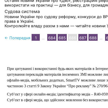
Останні новини України про «Дію», реєстраційні ре
використати на практиці — для бізнесу, для громадя
Судова система
Новини України про судову реформу, конкурси до ВР
права в Україні.
Контролюйте владу разом з нами — читайте новини У
← Попередня
1
684
685
686
687
688
…
…
При цитуванні і використанні будь-яких матеріалів в Інтерн
цитування перекладів матеріалів іноземних ЗМІ можливе лише
офлайн-медіа, мобільних додатках, SmartTV можливе лише з 
частиною 3 статті 9 Закону України “Про рекламу” № 270/96-
Суб’єкт у сфері онлайн-медіа; ідентифікатор медіа – R40-059
Суб’єкт в сфері медіа, що здійснює мовлення без використан