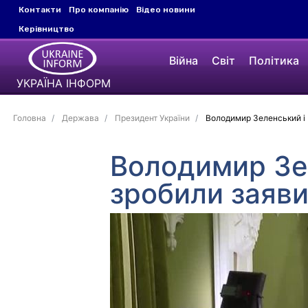
Контакти
Про компанію
Відео новини
Керівництво
Війна
Світ
Політика
УКРАЇНА ІНФОРМ
Головна
Держава
Президент України
Володимир Зеленський і 
Володимир Зе
зробили заяви 