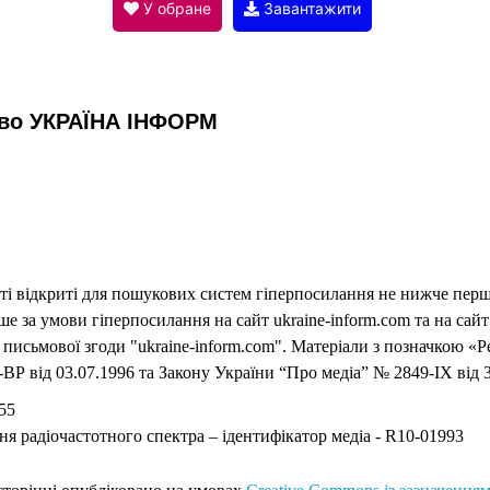
V
У обране
Завантажити
i
тво УКРАЇНА ІНФОРМ
d
e
еті відкриті для пошукових систем гіперпосилання не нижче першо
o
 за умови гіперпосилання на сайт ukraine-inform.com та на сайт
письмової згоди "ukraine-inform.com". Матеріали з позначкою «Р
ВР від 03.07.1996 та Закону України “Про медіа” № 2849-IX від 3
55
ня радіочастотного спектра – ідентифікатор медіа - R10-01993