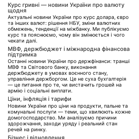
Курс гривні — новини України про валюту
щодня
Актуальні новини України про курс долара, євро
та інших валют: рішення НБУ, зміни валютних
обмежень, тенденції на міжбанку. Ми публікуємо
курс та пояснюємо, чому він змінюється і чого
чекати далі.
МВФ, держбюджет і міжнародна фінансова
підтримка
Останні новини України про держфінанси: транші
МВФ та Світового банку, виконання
держбюджету в умовах воєнного стану,
управління держборгом. Це не суха бухгалтерія
— це питання про те, чи вистачить грошей на
армію і соціальні виплати.
Ціни, інфляція і тарифи
Новини України про ціни на продукти, пальне та
комунальні послуги — теми, що хвилюють кожне
домогосподарство. Ми аналізуємо причини
здорожчання, заходи уряду і реальний стан
речей на ринку.
Бізнес і відновлення