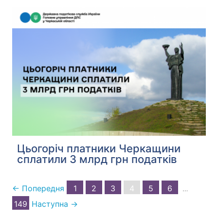
Цьогоріч платники Черкащини
сплатили 3 млрд грн податків
← Попередня
1
2
3
4
5
6
…
149
Наступна →